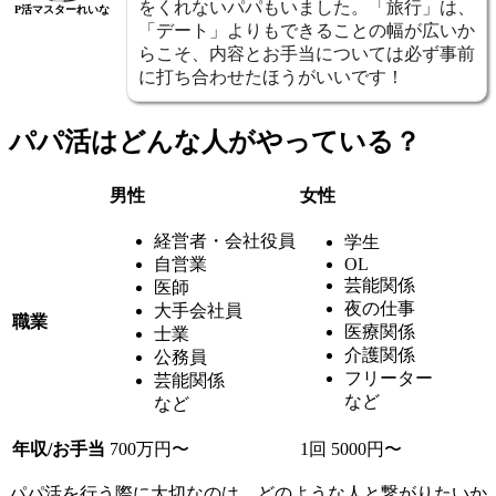
をくれないパパもいました。「旅行」は、
P活マスターれいな
「デート」よりもできることの幅が広いか
らこそ、内容とお手当については必ず事前
に打ち合わせたほうがいいです！
パパ活はどんな人がやっている？
男性
女性
経営者・会社役員
学生
自営業
OL
芸能関係
医師
夜の仕事
大手会社員
職業
医療関係
士業
介護関係
公務員
フリーター
芸能関係
など
など
年収/お手当
700万円〜
1回 5000円〜
パパ活を行う際に大切なのは、どのような人と繋がりたいか