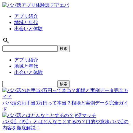
アプリ紹介
地域と年代
出会いと体験
search
アプリ紹介
地域と年代
出会いと体験
パパ活のお手当3万円って本当？相場と実例データ完全ガイ
ド
パパ活（P活）とはどんなことするの？目的や意味パパ活の
内容を徹底解説！