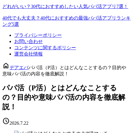
どれがいい？30代におすすめしたい人気パパ活アプリ7選！
40代でも大丈夫？40代におすすめの最強パパ活アプリランキ
ング5選
プライバシーポリシー
お問い合わせ
コンテンツに関するポリシー
運営会社情報
home
デアエバ
パパ活（P活）とはどんなことするの？目的や
意味パパ活の内容を徹底解説！
パパ活（P活）とはどんなことする
の？目的や意味パパ活の内容を徹底解
説！
schedule
2026.7.22