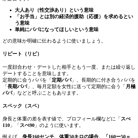
大人あり（性交渉あり）という意味
「お手当」とは別の経済的援助（応援）を求めるとい
う意味
単純にパパになってほしいという意味
どの意味か明確に伝わるように使いましょう。
リピート（リピ）
一度顔合わせ・デートした相手ともう一度、または繰り返し
デートすることを意味します。
定期的に会うパパを「
定期パパ
」、長期的に付き合うパパを
「
長期パパ
」、毎月定額を女性に送って定期的に会う「
月極
パパ
」などと呼ぶこともあります。
スペック（スペ）
身長と体重の差を表す値で、プロフィール欄などに「
スぺ
110
」「
スぺ90
」のように使います。
例えば、
身長160センチ、体重50キロの場合、「160ー50＝