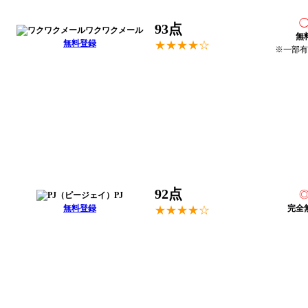
93点
ワクワクメール
無
無料登録
★★★★☆
※一部有
92点
PJ
無料登録
完全
★★★★☆