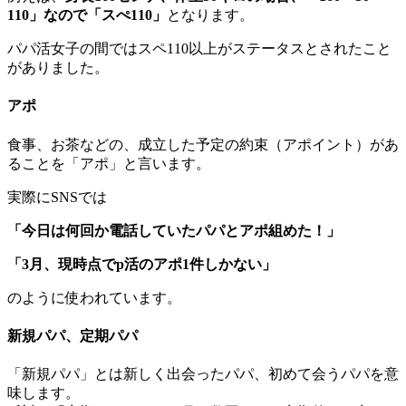
110」なので「スぺ110」
となります。
パパ活女子の間ではスペ110以上がステータスとされたこと
がありました。
アポ
食事、お茶などの、成立した予定の約束（アポイント）があ
ることを「アポ」と言います。
実際にSNSでは
「今日は
何回か電話していたパパと
アポ
組めた！」
「3月、現時点で
p活
の
アポ
1件しかない
」
のように使われています。
新規パパ、定期パパ
「新規パパ」とは新しく出会ったパパ、初めて会うパパを意
味します。