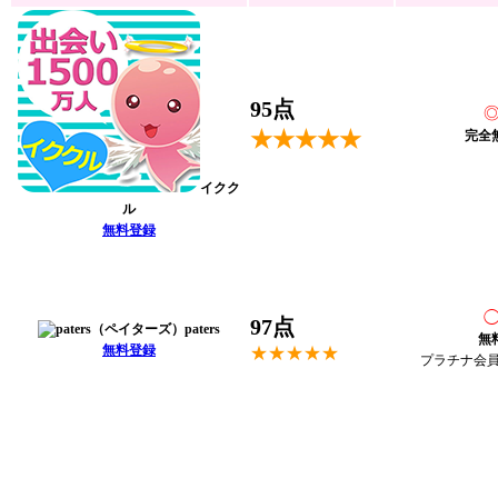
95点
★★★★★
完全
イクク
ル
無料登録
97点
paters
無
無料登録
★★★★★
プラチナ会員：