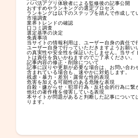
パパ活アプリ体験者による監修後の記事公開
おすすめやランキングの選定プロセス
ランキングは以下のステップを踏んで作成して
市場調査
業界トレンドの確認
口コミ調査
選定基準の決定
免責事項
当サイトの情報利用は、ユーザー自身の責任で
ユーザー自身で行っていただきますようお願い
の真実性や安全性を保証いたしません。当サイ
トは責任を負いかねますのでご了承ください。
記事内容の修正・削除について
記事に誤りや更新が必要な場合は、お問い合わ
含まれている場合も、速やかに対処します。
残虐・暴力・差別・露骨な性的表現
危害を加える可能性のある危険な表現
自殺・嫌がらせ・犯罪行為・反社会的行為に繋
他社の著作権を侵害している表現
本サイトが問題があると判断した記事について
ります。