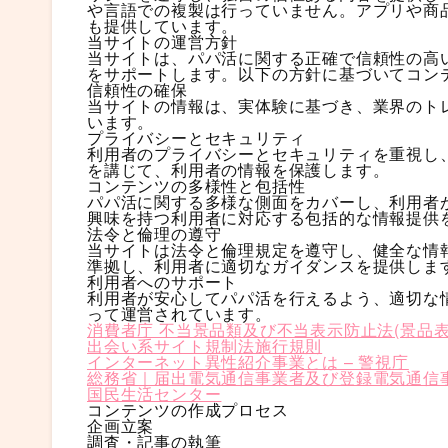
や言語での複製は行っていません。アプリや商
も提供しています。
当サイトの運営方針
当サイトは、パパ活に関する正確で信頼性の高
をサポートします。以下の方針に基づいてコン
信頼性の確保
当サイトの情報は、実体験に基づき、業界のト
います。
プライバシーとセキュリティ
利用者のプライバシーとセキュリティを重視し
を講じて、利用者の情報を保護します。
コンテンツの多様性と包括性
パパ活に関する多様な側面をカバーし、利用者
興味を持つ利用者に対応する包括的な情報提供
法令と倫理の遵守
当サイトは法令と倫理規定を遵守し、健全な情
準拠し、利用者に適切なガイダンスを提供しま
利用者へのサポート
利用者が安心してパパ活を行えるよう、適切な
って運営されています。
消費者庁 不当景品類及び不当表示防止法(景品表
出会い系サイト規制法施行規則
インターネット異性紹介事業とは – 警視庁
総務省｜届出電気通信事業者及び登録電気通信
国民生活センター
コンテンツの作成プロセス
企画立案
調査・記事の執筆