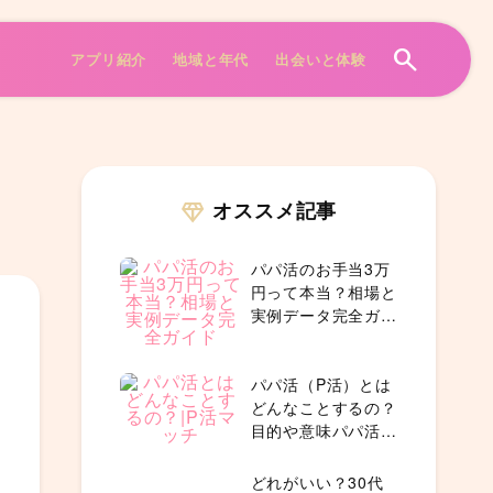
search
アプリ紹介
地域と年代
出会いと体験
オススメ記事
diamond
パパ活のお手当3万
円って本当？相場と
実例データ完全ガイ
ド
パパ活（P活）とは
どんなことするの？
目的や意味パパ活の
内容を徹底解説！
どれがいい？30代