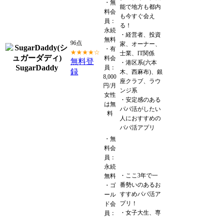
・無
能で地方も都内
料会
も今すぐ会え
員：
る！
永続
・経営者、投資
無料
96点
家、オーナー、
・有
★★★★☆
士業、IT関係
料会
無料登
・港区系(六本
SugarDaddy
員：
録
木、西麻布)、銀
8,000
座クラブ、ラウ
円/月
ンジ系
女性
・安定感のある
は無
パパ活がしたい
料
人におすすめの
パパ活アプリ
・無
料会
員：
永続
・ここ3年で一
無料
番勢いのあるお
・ゴ
すすめパパ活ア
ール
プリ！
ド会
・女子大生、専
員：