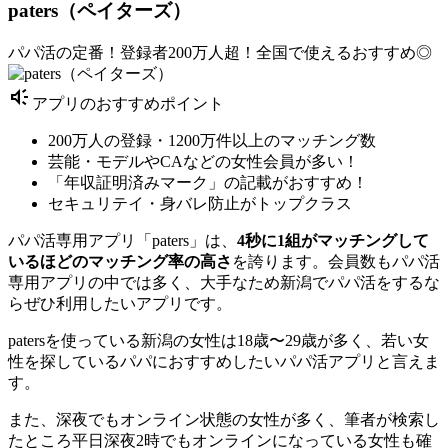
paters（ペイターズ）
パパ活の定番！登録者200万人超！全国で使えるおすすめ◎
brand_awareness
アプリのおすすめポイント
200万人の登録・1200万件以上のマッチング数
芸能・モデルやCAなどの女性会員が多い！
「年収証明済みマーク」の記載がおすすめ！
セキュリテイ・身バレ防止がトップクラス
パパ活専用アプリ「paters」は、
4秒に1組がマッチングして
いるほどのマッチング率の高さ
を誇ります。会員数もパパ活
専用アプリの中では多く、大手なため新潟でパパ活をするな
らぜひ利用したいアプリです。
patersを使っている新潟の女性は18歳〜29歳が多く、若い女
性を探しているパパにおすすめしたいパパ活アプリと言えま
す。
また、深夜でもオンライン状態の女性が多く、筆者が検索し
たところ平日深夜2時でもオンラインになっている女性も確