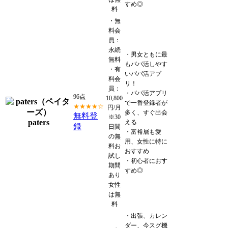
すめ◎
料
・無
料会
員：
永続
・男女ともに最
無料
もパパ活しやす
・有
いパパ活アプ
料会
リ！
員：
・パパ活アプリ
96点
10,800
で一番登録者が
★★★★☆
円/月
多く、すぐ出会
無料登
※30
paters
える
録
日間
・富裕層も愛
の無
用、女性に特に
料お
おすすめ
試し
・初心者におす
期間
すめ◎
あり
女性
は無
料
・出張、カレン
ダー、今スグ機