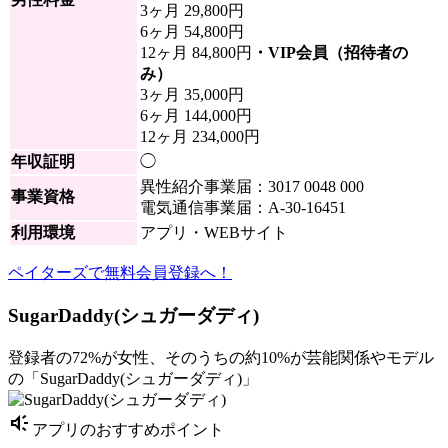
3ヶ月 29,800円
6ヶ月 54,800円
12ヶ月 84,800円
・VIP会員（招待者の
み）
3ヶ月 35,000円
6ヶ月 144,000円
12ヶ月 234,000円
年収証明
◯
異性紹介事業届：3017 0048 000
事業資格
電気通信事業届：A-30-16451
利用環境
アプリ・WEBサイト
ペイターズで無料会員登録へ！
SugarDaddy(シュガーダディ)
登録者の72%が女性、そのうちの約10%が芸能関係やモデル
の「SugarDaddy(シュガーダディ)」
brand_awareness
アプリのおすすめポイント