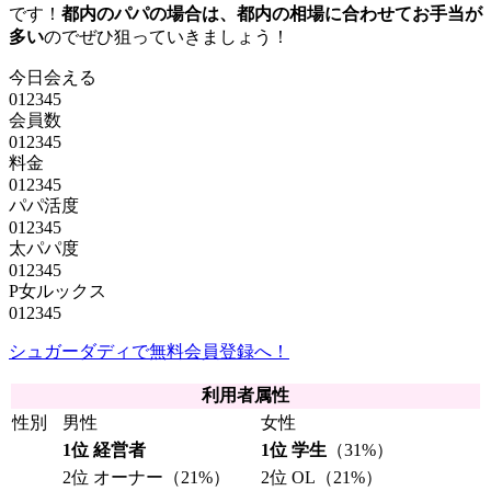
です！
都内のパパの場合は、都内の相場に合わせてお手当が
多い
のでぜひ狙っていきましょう！
今日会える
0
1
2
3
4
5
会員数
0
1
2
3
4
5
料金
0
1
2
3
4
5
パパ活度
0
1
2
3
4
5
太パパ度
0
1
2
3
4
5
P女ルックス
0
1
2
3
4
5
シュガーダディで無料会員登録へ！
利用者属性
性別
男性
女性
1位 経営者
1位 学生
（31%）
2位 オーナー（21%）
2位 OL（21%）