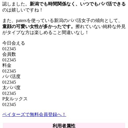
認しました。
新潟でも時間関係なく、いつでもパパ活できる
のは嬉しいですね！
また、patersを使っている新潟のパパ活女子の傾向として、
童顔の可愛い女性が多かったです。
擦れていない純粋な外見
がタイプな方は楽しめること間違いなし！
今日会える
0
1
2
3
4
5
会員数
0
1
2
3
4
5
料金
0
1
2
3
4
5
パパ活度
0
1
2
3
4
5
太パパ度
0
1
2
3
4
5
P女ルックス
0
1
2
3
4
5
ペイターズで無料会員登録へ！
利用者属性