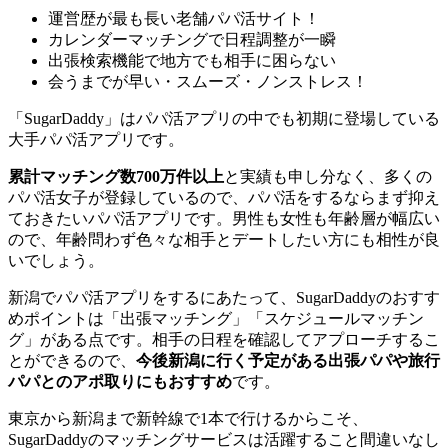
運営歴が最も長い老舗パパ活サイト！
カレンダーマッチングで日程調整が一瞬
出張検索機能で地方でも相手に困らない
会うまでが早い・スムーズ・ノンストレス！
「SugarDaddy」はパパ活アプリの中でも初期に登場している
大手パパ活アプリです。
累計マッチング数700万件以上
と実績も申し分なく、多くの
パパ活女子が登録しているので、パパ活をするならまず抑え
ておきたいパパ活アプリです。男性も女性も年齢層が幅広い
ので、年齢問わず色々な相手とデートしたい方にも相性が良
いでしょう。
新潟でパパ活アプリをするにあたって、SugarDaddyのおすす
めポイントは「出張マッチング」「スケジュールマッチン
グ」がある点です。相手の日程を確認してアプローチするこ
とができるので、
今後新潟に行く予定がある出張パパや旅行
パパとのアポ取りにもおすすめ
です。
東京から新潟まで新幹線で1本で行けるからこそ、
SugarDaddyのマッチングサービスは活躍すること間違いなし