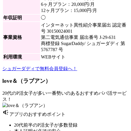
6ヶ月プラン：20,000円/月
12ヶ月プラン：15,000円/月
年収証明
◯
インターネット異性紹介事業届出 認定番
号 30150024001
事業資格
第二電気通信事業 届出番号 J-29-631
商標登録 SugarDaddy/ シュガーダディ 第
5767787 号
利用環境
WEBサイト
シュガーダディで無料会員登録へ！
love＆（ラブアン）
20代のP活女子が多い一番勢いのあるおすすめパパ活サービ
ス！
brand_awareness
アプリのおすすめポイント
20代前半のP活女子が多数登録