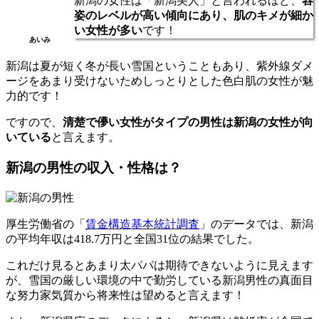
新潟の女性は「新潟美人」と言われるほど、
容
姿のレベルが高い傾向にあり、肌のキメが細か
い女性が多い
です！
あいみ
新潟は夏が短く冬が長い雪国ということもあり、紫外線ダメ
ージをあまり受けないためしっとりとした色白肌の女性が魅
力的です！
ですので、
清楚で儚い女性がタイプの男性は新潟の女性が向
いている
と言えます。
新潟の男性の収入・性格は？
厚生労働省の「
賃金構造基本統計調査
」のデータでは、新潟
の平均年収は418.7万円と全国31位の結果でした。
これだけ見るとあまり太パパは期待できないように見えます
が、雪国の厳しい環境の中で勤労している新潟男性の​​真面目
な努力家気質から将来性は望めると言えます！