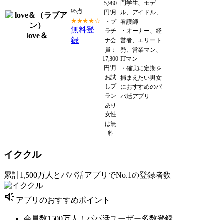
門学生、モデ
5,980
95点
円/月
ル、アイドル、
★★★★☆
・プ
看護師
無料登
ラチ
・オーナー、経
love＆
録
ナ会
営者、エリート
員：
勢、営業マン、
17,800
ITマン
円/月
・確実に定期を
お試
捕まえたい男女
しプ
におすすめのパ
ラン
パ活アプリ
あり
女性
は無
料
イククル
累計1,500万人とパパ活アプリでNo.1の登録者数
brand_awareness
アプリのおすすめポイント
会員数1500万人！パパ活ユーザー多数登録