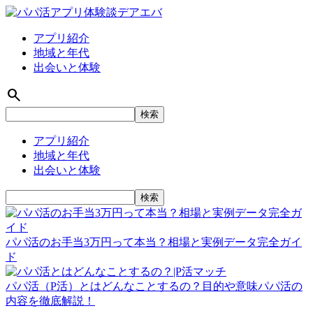
アプリ紹介
地域と年代
出会いと体験
search
アプリ紹介
地域と年代
出会いと体験
パパ活のお手当3万円って本当？相場と実例データ完全ガイ
ド
パパ活（P活）とはどんなことするの？目的や意味パパ活の
内容を徹底解説！