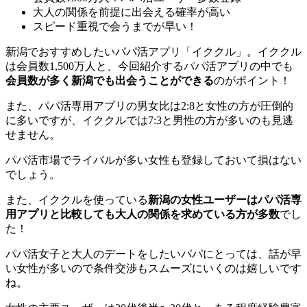
大人の関係を前提に出会える確率が高い
スピード重視で会うまでが早い！
新潟でおすすめしたいパパ活アプリ「イククル」。イククル
は会員数1,500万人と、今回紹介するパパ活アプリの中でも
会員数が多く新潟でも出会うことができる
のがポイント！
また、パパ活専用アプリの男女比は2:8と女性の方が圧倒的
に多いですが、イククルでは7:3と男性の方が多いのも見逃
せません。
パパ活市場でライバルが多い女性も登録しておいて損はない
でしょう。
また、イククルを使っている
新潟の女性ユーザーはパパ活専
用アプリと比較しても大人の関係を求めている方が多数
でし
た！
パパ活女子と大人のデートをしたいパパにとっては、話が早
い女性が多いので条件交渉もスムーズにいくのは嬉しいです
ね。