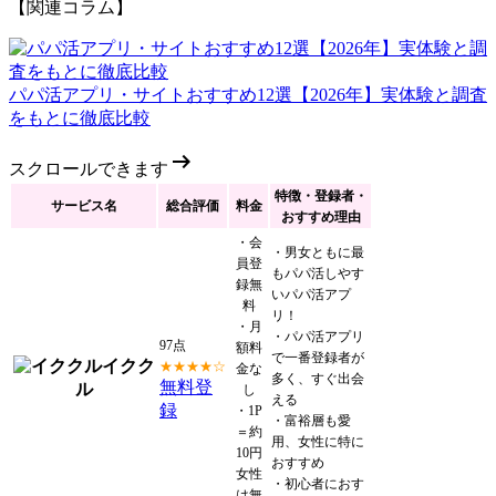
【関連コラム】
パパ活アプリ・サイトおすすめ12選【2026年】実体験と調査
をもとに徹底比較
arrow_right_alt
スクロールできます
特徴・登録者・
サービス名
総合評価
料金
おすすめ理由
・会
・男女ともに最
員登
もパパ活しやす
録無
いパパ活アプ
料
リ！
・月
・パパ活アプリ
97点
額料
で一番登録者が
イクク
★★★★☆
金な
多く、すぐ出会
無料登
ル
し
える
録
・1P
・富裕層も愛
＝約
用、女性に特に
10円
おすすめ
女性
・初心者におす
は無