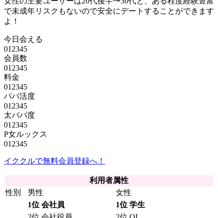
女性の主要ユーザーは20代後半〜30代と、ある程度経験豊富
で未成年リスクもないので安全にデートすることができます
よ！
今日会える
0
1
2
3
4
5
会員数
0
1
2
3
4
5
料金
0
1
2
3
4
5
パパ活度
0
1
2
3
4
5
太パパ度
0
1
2
3
4
5
P女ルックス
0
1
2
3
4
5
イククルで無料会員登録へ！
利用者属性
性別
男性
女性
1位 会社員
1位 学生
2位 会社役員
2位 OL