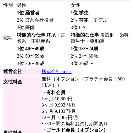
性別
男性
女性
1位 経営者
1位 学生
2位 IT系会社役員
2位 芸能・モデル
3位 医師
3位 CA
特徴的な仕事
IT系・営
特徴的な仕事
看護師・歯科
職種
業系・不動産系
衛生士・薬剤師
1位 40〜49歳
1位 18〜24歳
2位 50〜59歳
2位 24〜30歳
3位 30〜39歳
3位 30歳〜
運営会社
株式会社amica
無料（オプション（プラチナ会員：500
女性料金
円/月））
・有料会員
1ヶ月 10,800円
3ヶ月 9,933円/月
6ヶ月 9,133円/月
12ヶ月 7,067円/月
※30日間の無料お試し期間あり
・ゴールド会員（オプション）
男性料金