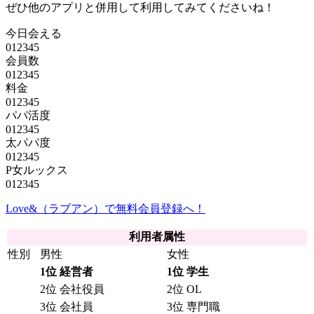
ぜひ他のアプリと併用して利用してみてくださいね！
今日会える
0
1
2
3
4
5
会員数
0
1
2
3
4
5
料金
0
1
2
3
4
5
パパ活度
0
1
2
3
4
5
太パパ度
0
1
2
3
4
5
P女ルックス
0
1
2
3
4
5
Love&（ラブアン）で無料会員登録へ！
利用者属性
性別
男性
女性
1位 経営者
1位 学生
2位 会社役員
2位 OL
3位 会社員
3位 専門職