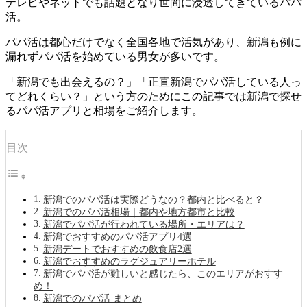
テレビやネットでも話題となり世間に浸透してきているパパ
活。
パパ活は都心だけでなく全国各地で活気があり、新潟も例に
漏れずパパ活を始めている男女が多いです。
「新潟でも出会えるの？」「正直新潟でパパ活している人っ
てどれくらい？」という方のためにこの記事では新潟で探せ
るパパ活アプリと相場をご紹介します。
目次
新潟でのパパ活は実際どうなの？都内と比べると？
新潟でのパパ活相場｜都内や地方都市と比較
新潟でパパ活が行われている場所・エリアは？
新潟でおすすめのパパ活アプリ4選
新潟デートでおすすめの飲食店2選
新潟でおすすめのラグジュアリーホテル
新潟でパパ活が難しいと感じたら、このエリアがおすす
め！
新潟でのパパ活 まとめ