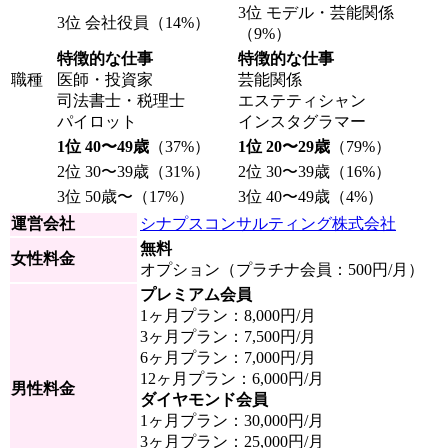
3位 モデル・芸能関係
3位 会社役員（14%）
（9%）
特徴的な仕事
特徴的な仕事
職種
医師・投資家
芸能関係
司法書士・税理士
エステティシャン
パイロット
インスタグラマー
1位 40〜49歳
（37%）
1位 20〜29歳
（79%）
2位 30〜39歳（31%）
2位 30〜39歳（16%）
3位 50歳〜（17%）
3位 40〜49歳（4%）
運営会社
シナプスコンサルティング株式会社
無料
女性料金
オプション（プラチナ会員：500円/月）
プレミアム会員
1ヶ月プラン：8,000円/月
3ヶ月プラン：7,500円/月
6ヶ月プラン：7,000円/月
12ヶ月プラン：6,000円/月
男性料金
ダイヤモンド会員
1ヶ月プラン：30,000円/月
3ヶ月プラン：25,000円/月