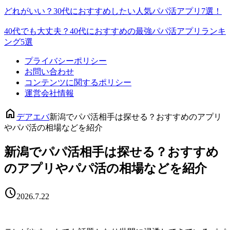
どれがいい？30代におすすめしたい人気パパ活アプリ7選！
40代でも大丈夫？40代におすすめの最強パパ活アプリランキ
ング5選
プライバシーポリシー
お問い合わせ
コンテンツに関するポリシー
運営会社情報
home
デアエバ
新潟でパパ活相手は探せる？おすすめのアプリ
やパパ活の相場などを紹介
新潟でパパ活相手は探せる？おすすめ
のアプリやパパ活の相場などを紹介
schedule
2026.7.22