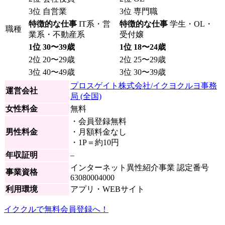
3位 自営業
3位 専門職
特徴的な仕事
IT系・営
特徴的な仕事
学生・OL・
職種
業系・不動産系
受付嬢
1位 30〜39歳
1位 18〜24歳
2位 20〜29歳
2位 25〜29歳
3位 40〜49歳
3位 30〜39歳
プロスゲイト株式会社/イクヨクルヨ事務
運営会社
局 (全国)
女性料金
無料
・会員登録無料
男性料金
・月額料金なし
・1P＝約10円
年収証明
–
インターネット異性紹介事業 認定番号
事業資格
63080004000
利用環境
アプリ・WEBサイト
イククルで無料会員登録へ！