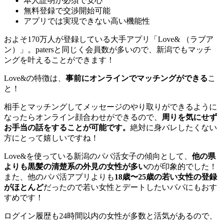
本人証明が必須で安心
無料登録で交渉開始可能
アプリでは実現できない高い機能性
およそ170万人が登録している大手アプリ「Love& （ラブア
ン）」。patersと同じく会員数が多いので、新潟でもマッチ
ングを叶えることができます！
Love&の特徴は、
事前にオンラインでマッチングができる
こ
と！
相手とマッチングしてメッセージのやり取りができるように
なったらオンライン顔合わせができるので、
周りを気にせず
お手当の話をすることが可能です。
絶対に身バレしたくない
方にとって嬉しいですね！
Love&を使っている新潟のパパ活女子の傾向として、
他の県
よりも黒髪の清楚系の外見の女性が多い
のが印象的でした！
また、他のパパ活アプリよりも
18歳〜25歳の若い女性の登録
がほとんど
だったので若い女性とデートしたいパパにもおす
すめです！
ログイン履歴も24時間以内の女性が多数と活気があるので、