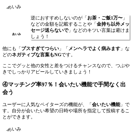
逆におすすめしないのが「
お茶・ご飯1万〜
」
などの金額を記載することや「
金持ち以外メッ
セージ送らないで
」などのキツい言葉は避けま
あいみ
しょう！
他にも「
ブスすぎてつらい
」「
メンヘラでよく病みます
」な
どの
ネガティブな言葉もNG
です。
ここでグッと他の女性と差をつけるチャンスなので、つぶや
きでしっかりアピールしていきましょう！
④マッチング率97％！会いたい機能で手間なく出
会う
ユーザーに人気なペイターズの機能が、「
会いたい機能
」で
す。自分が会いたい希望の日時や場所を指定して投稿するこ
とができます。