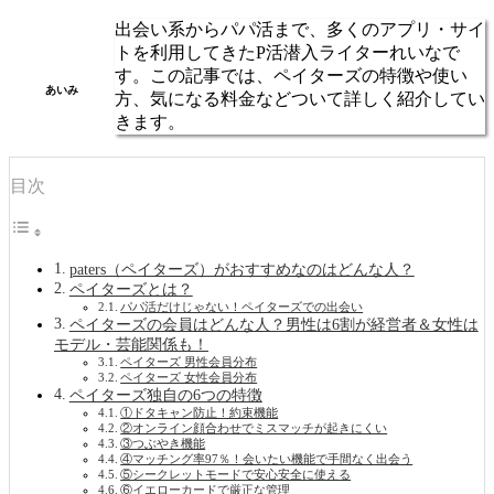
出会い系からパパ活まで、多くのアプリ・サイ
トを利用してきたP活潜入ライターれいなで
す。この記事では、ペイターズの特徴や使い
あいみ
方、気になる料金などついて詳しく紹介してい
きます。
目次
paters（ペイターズ）がおすすめなのはどんな人？
ペイターズとは？
パパ活だけじゃない！ペイターズでの出会い
ペイターズの会員はどんな人？男性は6割が経営者＆女性は
モデル・芸能関係も！
ペイターズ 男性会員分布
ペイターズ 女性会員分布
ペイターズ独自の6つの特徴
①ドタキャン防止！約束機能
②オンライン顔合わせでミスマッチが起きにくい
③つぶやき機能
④マッチング率97％！会いたい機能で手間なく出会う
⑤シークレットモードで安心安全に使える
⑥イエローカードで厳正な管理