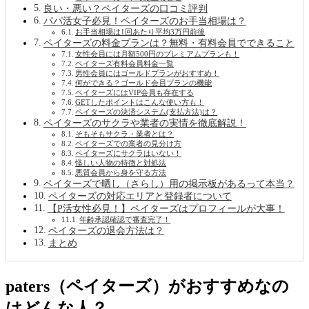
良い・悪い？ペイターズの口コミ評判
パパ活女子必見！ペイターズのお手当相場は？
お手当相場は1回あたり平均3万円前後
ペイターズの料金プランは？無料・有料会員でできること
女性会員には月額500円のプレミアムプランも！
ペイターズ有料会員料金一覧
男性会員にはゴールドプランがおすすめ！
何ができる？ゴールド会員プランの機能
ペイターズにはVIP会員も存在する
GETしたポイントはこんな使い方も！
ペイターズの決済システム(支払方法)は？
ペイターズのサクラや業者の実情を徹底解説！
そもそもサクラ・業者とは？
ペイターズでの業者の見分け方
ペイターズにサクラはいない！
怪しい人物の特徴と対処法
悪質会員から身を守る方法
ペイターズで晒し（さらし）用の掲示板があるって本当？
ペイターズの対応エリアと登録者について
【P活女性必見！】ペイターズはプロフィールが大事！
年齢承認確認で審査完了！
ペイターズの退会方法は？
まとめ
paters（ペイターズ）がおすすめなの
はどんな人？