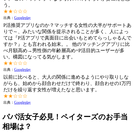
う。
★★☆☆☆
出典：
Googleplay
P活推奨アプリなのか？マッチする女性の大半がサポートあ
りで～、みたいな関係を提示されることが多く、人によっ
ては『P活アプリで真面目に出会いもとめてらっしゃるんで
すか？』とも言われる始末。。 他のマッチングアプリに比
べ月額高め→男性側の年齢層高め=P活目的ユーザーが多
い。構図になってる気がします。
★★☆☆☆
出典：
Googleplay
以前に比べると、大人の関係に進めるようにやり取りしな
がらも、始めから顔合わせだけで終わり、顔合わせの1万円
だけを繰り返す女性が増えたなと思います。
★★☆☆☆
出典：
Googleplay
パパ活女子必見！ペイターズのお手当
相場は？