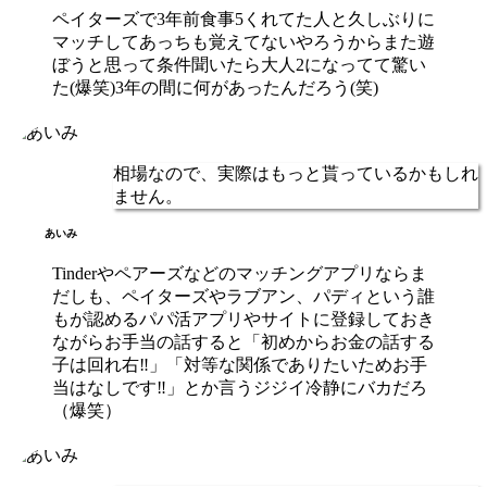
ペイターズで3年前食事5くれてた人と久しぶりに
マッチしてあっちも覚えてないやろうからまた遊
ぼうと思って条件聞いたら大人2になってて驚い
た(爆笑)3年の間に何があったんだろう(笑)
相場なので、実際はもっと貰っている
かもしれ
ません。
あいみ
Tinderやペアーズなどのマッチングアプリならま
だしも、ペイターズやラブアン、パディという誰
もが認めるパパ活アプリやサイトに登録しておき
ながらお手当の話すると「初めからお金の話する
子は回れ右‼️」「対等な関係でありたいためお手
当はなしです‼️」とか言うジジイ冷静にバカだろ
（爆笑）