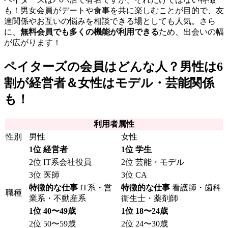
も！男女会員がデートや食事を共に楽しむことが目的で、友
達関係やお互いの悩みを相談できる場としても人気。さら
に、
無料会員でも多くの機能が利用できる
ため、出会いの幅
が広がります！
ペイターズの会員はどんな人？男性は6
割が経営者＆女性はモデル・芸能関係
も！
利用者属性
性別
男性
女性
1位 経営者
1位 学生
2位 IT系会社役員
2位 芸能・モデル
3位 医師
3位 CA
特徴的な仕事
IT系・営
特徴的な仕事
看護師・歯科
職種
業系・不動産系
衛生士・薬剤師
1位 40〜49歳
1位 18〜24歳
2位 50〜59歳
2位 24〜30歳