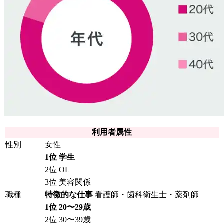
利用者属性
性別
女性
1位 学生
2位 OL
3位 美容関係
職種
特徴的な仕事
看護師・歯科衛生士・薬剤師
1位 20〜29歳
2位 30〜39歳