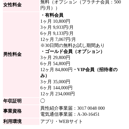
無料（
オプション（プラチナ会員：500
女性料金
円/月））
・有料会員
1ヶ月 10,800円
3ヶ月 9,933円/月
6ヶ月 9,133円/月
12ヶ月 7,067円/月
※30日間の無料お試し期間あり
・ゴールド会員（オプション）
男性料金
3ヶ月 29,800円
6ヶ月 54,800円
12ヶ月 84,800円
・VIP会員（招待者の
み）
3ヶ月
35,000円
6ヶ月
144,000
円
12ヶ月
234,000円
年収証明
◯
異性紹介事業届：3017 0048 000
事業資格
電気通信事業届：A-30-16451
利用環境
アプリ・WEBサイト