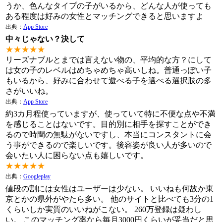
うか、色んなタイプの子がいるから、どんな人が使っても
ある程度は好みの女性とマッチングできると思いますよ
出典：
App Store
中々じゃない？決して
★★★★★
リーズナブルとまでは言えない物の、平均的な方？にして
は女の子のレベルはめちゃめちゃ高いしね。普通っぽい子
もいるから、好みに合わせて遊べる子を選べる選択肢の多
さがいいね。
出典：
App Store
約3カ月程使っていますが、使っていて特に不便な点や不満
を感じることはないです。目的別に相手を探すことができ
るので時間の無駄がないですし、本当にコンスタントに会
う事ができるので楽しいです。後容姿が良い人が多いので
会いたい人に困らない点も嬉しいです。
★★★★★
出典：
Googleplay
値段の割には女性はユーザーは少ない。 いいねも何故か東
京とかの県外がやたら多い。 他のサイトと比べても3分の1
くらいしか実質のいいねがこない。 260万登録は疑わし
い。 このマッチング率なら毎月3000円くらいが妥当だと思