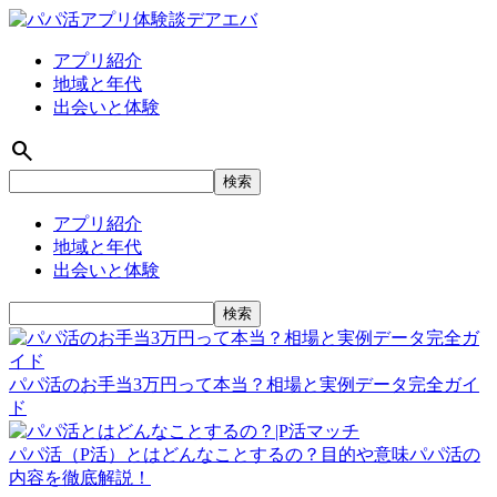
アプリ紹介
地域と年代
出会いと体験
search
アプリ紹介
地域と年代
出会いと体験
パパ活のお手当3万円って本当？相場と実例データ完全ガイ
ド
パパ活（P活）とはどんなことするの？目的や意味パパ活の
内容を徹底解説！