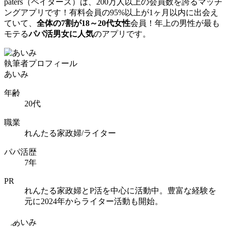
paters（ペイターズ）は、200万人以上の会員数を誇るマッチ
ングアプリです！有料会員の95%以上が1ヶ月以内に出会え
ていて、
全体の7割が18～20代女性
会員！年上の男性が最も
モテる
パパ活男女に人気
のアプリです。
執筆者プロフィール
あいみ
年齢
20代
職業
れんたる家政婦/ライター
パパ活歴
7年
PR
れんたる家政婦とP活を中心に活動中。豊富な経験を
元に2024年からライター活動も開始。