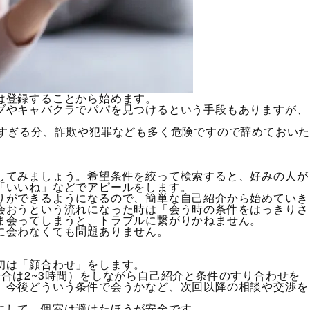
は登録することから始めます。
ブやキャバクラでパパを見つけるという手段もありますが、
。
軽すぎる分、詐欺や犯罪なども多く危険ですので辞めておい
してみましょう。希望条件を絞って検索すると、好みの人が
「いいね」などでアピールをします。
りができるようになるので、簡単な自己紹介から始めていき
会おうという流れになった時は「会う時の条件をはっきりさ
ま会ってしまうと、トラブルに繋がりかねません。
に会わなくても問題ありません。
初は「顔合わせ」をします。
合は2~3時間）をしながら自己紹介と条件のすり合わせを
、今後どういう条件で会うかなど、次回以降の相談や交渉を
にして、個室は避けたほうが安全です。