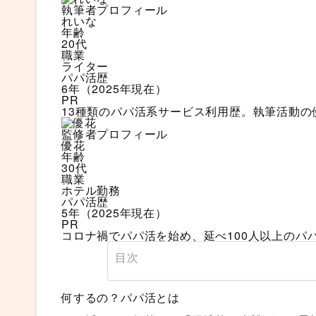
執筆者プロフィール
れいな
年齢
20代
職業
ライター
パパ活歴
6年（2025年現在）
PR
13種類のパパ活系サービス利用歴。執筆活動の
監修者プロフィール
優花
年齢
30代
職業
ホテル勤務
パパ活歴
5年（2025年現在）
PR
コロナ禍でパパ活を始め、延べ100人以上のパ
目次
何するの？パパ活とは