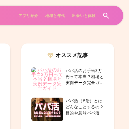
search
アプリ紹介
地域と年代
出会いと体験
オススメ記事
diamond
パパ活のお手当3万
円って本当？相場と
実例データ完全ガイ
ド
パパ活（P活）とは
どんなことするの？
目的や意味パパ活の
内容を徹底解説！