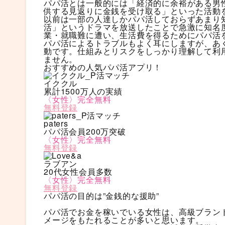
パパ活とは一般的には「経済的に余裕がある男
供する見返りに金銭を受け取る」といった活動
以前は一部の人達しかパパ活しておらずあまり
活」というドラマを放送したことで急激に知名
業・就職難に遭い、生活費を得るためにパパ活
パパ活によるトラブルもよく耳にしますが、あ
動です。仕組みとリスクをしっかり理解して利
ません。
おすすめの人気パパ活アプリ！
イククル
累計1500万人の実績
〈女性〉完全無料
無料登録
paters
パパ活会員200万突破
〈女性〉完全無料
無料登録
ラブアン
20代女性会員多数
〈女性〉完全無料
無料登録
パパ活の目的は”金銭的な援助”
パパ活でお金を稼いでいる女性は、高級ブラン
メージをもたれることが多いと思います。