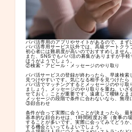
パパ活専用のアプリやサイトがあるので、まず
パパ活専用サービス以外では、高級デートクラ
初心者には難易度が高いのでおすすめしません
また、SNSでもパパ活の募集がありますが手
ほうがようでしょう。
②検索・アピール・メッセージのやり取り
パパ活サービスの登録が終わったら、早速検索
見つけやすいです。気になる相手を見つけたら
パパ活でマッチングするとメッセージのやり取
ましょう。メッセージのやり取りを重ね、いざ
せておく」ことが重要です。遠慮して曖昧なま
メッセージの段階で条件に合わないなら、無理
③顔合わせ
条件が合って実際に会うことが決まったら、最
基本的な顔合わせは、1時間程度お茶（食事の場
することが多いです。実際に会ってみてどうか
する機会といってもよいでしょう。
会う場所は人目につくカフェやレストランなど