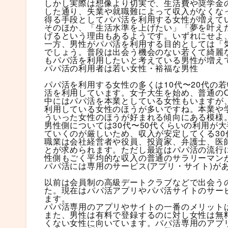
しかし実際は想像より切実で、生活費や奨学金
した通り、失業や就職難によって収入がなくな
得る手段としてパパ活を利用する女性が増えて
そのほか、「生活水準を上げたい」「夢を叶え
げるという理由もあるようです。いずれにせよ
一方、男性がパパ活を利用する目的としては「
でしょう。普段は出会う機会のない若くて綺麗
もパパ活を利用したいと考えている男性が増え
パパ活の利用者は若い女性・裕福な男性
パパ活を利用する女性の多くは10代〜20代の
活を利用しています。女子大生を始め、普通の
中にはパパ活を本業としている女性もいますが
利用している女性のほうが多いですね。本業や
ういった女性のほうが好まれる傾向にある模様
男性側については30代〜50代くらいの利用が
ていくのが厳しいため、収入が安定してくる3
職業は会社経営者や役員、投資家、弁護士、医
とが求められます。ただし最近はパパ活の流行
性側もごく平均的な収入の普通のサラリーマン
パパ活には専用のサービス(アプリ・サイト)が
以前は会員制の高級デートクラブなどで出会う
た。現在はパパ活アプリやパパ活サイトのサー
ます。
パパ活専用のアプリやサイトの一番のメリット
また、男性は有料で登録するのに対し女性は無
くない女性に向いています。パパ活専用のアプ