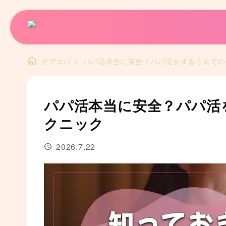
home
デアエバ
パパ活本当に安全？パパ活をするうえでの
パパ活本当に安全？パパ活
クニック
2026.7.22
schedule