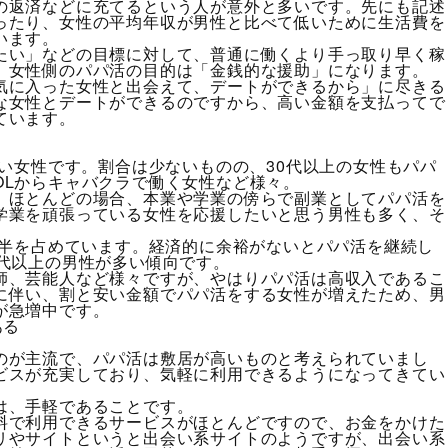
の返済などに充てるという人が意外と多いです。先にも記述
ったり、女性の平均年収が男性と比べて低いために生活費を
います。
たい」などの目標に対して、普通に働くより手っ取り早く稼
、女性側のパパ活の目的は「金銭的な援助」になります。
気に入った女性と出会えて、デートができるから」に尽きる
な女性とデートができるのですから、高い金額を支払ってで
ています。
若い女性です。割合は少ないものの、30代以上の女性もパパ
OLからキャバクラで働く女性など様々。
、ほとんどの場合、本業や学業の傍らで副業としてパパ活を
学業を頑張っている女性を応援したいと思う男性も多く、そ
。
大半を占めています。経済的に余裕がないとパパ活を継続し
0代以上の男性が多い傾向です。
師、芸能人など様々ですが、やはりパパ活は高収入であるこ
に伴い、割と安い金額でパパ活をする女性が増えたため、男
が急増中です。
ある
のが主流で、パパ活は敷居が高いものと考えられていまし
ビスが充実しており、気軽に利用できるようになってきてい
は、手軽であることです。
料で利用できるサービスがほとんどですので、お金をかけた
リやサイトというと出会い系サイトのようですが、出会い系