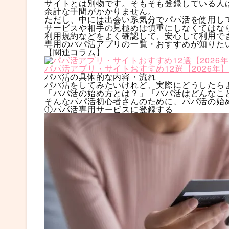
サイトとは別物です。そもそも登録している人
余計な手間がかかりません。
ただし、中には出会い系気分でパパ活を使用し
サービスや相手の見極めは慎重にしなくてはな
利用規約などをよく確認して、安心して利用で
専用のパパ活アプリの一覧・おすすめが知りた
【関連コラム】
パパ活アプリ・サイトおすすめ12選【2026年
パパ活の具体的な内容・流れ
パパ活をしてみたいけれど、実際にどうしたら
「パパ活の始め方とは？」「パパ活はどんなこ
そんなパパ活初心者さんのために、パパ活の始
①パパ活専用サービスに登録する